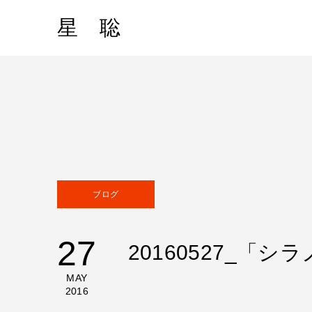
星 聡
ブログ
27
20160527_「
MAY
2016