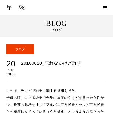
星 聡
BLOG
ブログ
ブログ
20
20180820_忘れないけど許す
AUG
2018
この間、テレビで戦争に関する番組を見た。
子供の頃、コソボ紛争で全身に重度のやけどを負った女性が
今、椎茸の栽培を通じてアルバニア系民族とセルビア系民族
との橋渡しを担っている（うろ覚え）というような話だった