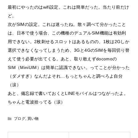
最初にやったのはwifi設定。これは簡単だった。当たり前だけ
ど。
次がSIMの設定。これは迷ったね。散々調べて分かったこと
は、日本で使う場合、この機種のデュアルSIM機能は有効利
用できない。2枚刺せるスロットはあるものの、1枚は2Gしか
選択できなくなってしまうため、3Gと4GのSIMを毎回切り替
えて使う必要が出てくる。あと、取り敢えずdocomoの
SIM（MiniUIM）は簡単に認識できない。ってことが分かった
（ダメすぎ）なんだよそれ…もっとちゃんと調べろよ自分
（涙）
あと、備忘録で書いておくとLINEモバイルはつながったよ。
ちゃんと電波拾ってる（涙）
ブログ
,
買い物