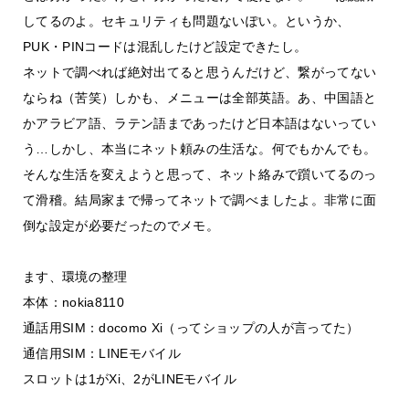
してるのよ。セキュリティも問題ないぽい。というか、
PUK・PINコードは混乱したけど設定できたし。
ネットで調べれば絶対出てると思うんだけど、繋がってない
ならね（苦笑）しかも、メニューは全部英語。あ、中国語と
かアラビア語、ラテン語まであったけど日本語はないってい
う…しかし、本当にネット頼みの生活な。何でもかんでも。
そんな生活を変えようと思って、ネット絡みで躓いてるのっ
て滑稽。結局家まで帰ってネットで調べましたよ。非常に面
倒な設定が必要だったのでメモ。
ます、環境の整理
本体：nokia8110
通話用SIM：docomo Xi（ってショップの人が言ってた）
通信用SIM：LINEモバイル
スロットは1がXi、2がLINEモバイル