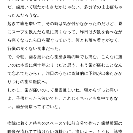
だ。歯磨いて寝たかもさだかじゃない。多分そのまま寝ちゃ
ったんだろうな。
起きて歯を磨いて、その時は気が付かなかったのだけど、昼
にスープを飲んだら急に痛くなって、昨日は夕飯を食べなが
ら痛くなったら口を濯ぐっていう、何とも落ち着きがなく、
行儀の良くない食事だった。
で、今朝。歯を磨いたら歯磨き粉の味でも痛む。こんなに痛
いのは本当に何十年ぶり（だと思う。もう歯が痛むことなん
て忘れてたから）。昨日のうちに奇跡的に予約が出来たかか
りつけの歯科医院へ。
しかし、歯が痛いのって相当厳しいね。朝からずっと痛い
よ。子供だったら泣いてた。これじゃちっとも集中できな
い。歯が健康ってすごいな。
病院に着くと待合のスペースで以前自分で作った歯槽膿漏の
映像が流れてて情けない気持ちに。痛いよ〜。もうね、診療