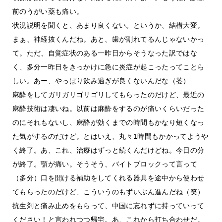
前のうがい薬も痛い。
状況説明を聞くと、あまり良くない。というか、結構大変。
まぁ、神経抜くんだね。あと、歯が割れてるんじゃないかっ
て。ただ、自覚症状のある一昨日からそうなった訳ではな
く、多分一昨日をきっかけに急に炎症が起こったってことら
しい。あー、やっぱり飲み過ぎが良くないんだな（萎）
麻酔をしてガリガリゴリゴリしてもらったのだけど、最近の
麻酔技術は凄いね。以前は麻酔をするのが痛いくらいだった
のにそれもないし、麻酔が効くまでの時間もかなり短くなっ
た気がするのだけど。とはいえ、丸々1時間もかかってようや
く終了。あ、これ、治療はずっと続くんだけどね。今日の分
が終了。顎が痛い。そうそう、バイトブロックって言って
（多分）口を開ける補助をしてくれる器具を途中から使わせ
てもらったのだけど、こういうのもずいぶん進んだね（笑）
抗生剤と痛み止めをもらって、中国に忘れずに持っていって
ください！と言われつつ帰宅。あ、これから打ち合わせだ。