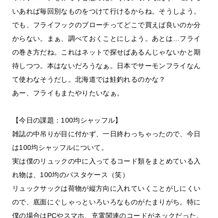
いあれば毎回別なものをつけて行けるからね。そうしよう。
でも、フライフックのブローチってどこで買えば良いのか分
からない。まぁ、調べておくことにしよう。あとは…フライ
の巻き方だね。これはネットで探せばあるんじゃないかと期
待しつつ。本はないだろうなぁ。日本でサーモンフライなん
て使わなそうだし。北海道では鮭釣れるのかな？
あー、フライもまたやりたいなぁ。
【今日の課題：100均シャッフル】
雑誌の中吊りが目に付かず、一日終わっちゃったので、今日
は100均シャッフルについて。
実は僕のリュックの中に入ってるコード類をまとめている入
れ物は、100均のパスタケース（笑）
リュックサックは荷物が縦方向に入れていくことがしにくい
ので、底面にぐしゃっといろいろなものがたまりがち。特に
僕の場合はPCやスマホ、充電関連のコードがネックだった。