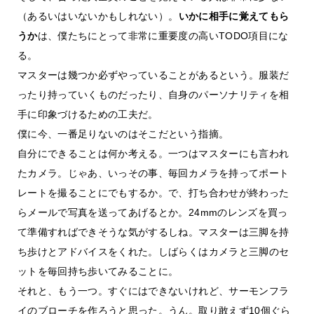
（あるいはいないかもしれない）。
いかに相手に覚えてもら
うか
は、僕たちにとって非常に重要度の高いTODO項目にな
る。
マスターは幾つか必ずやっていることがあるという。服装だ
ったり持っていくものだったり、自身のパーソナリティを相
手に印象づけるための工夫だ。
僕に今、一番足りないのはそこだという指摘。
自分にできることは何か考える。一つはマスターにも言われ
たカメラ。じゃあ、いっその事、毎回カメラを持ってポート
レートを撮ることにでもするか。で、打ち合わせが終わった
らメールで写真を送ってあげるとか。24mmのレンズを買っ
て準備すればできそうな気がするしね。マスターは三脚を持
ち歩けとアドバイスをくれた。しばらくはカメラと三脚のセ
ットを毎回持ち歩いてみることに。
それと、もう一つ。すぐにはできないけれど、サーモンフラ
イのブローチを作ろうと思った。うん。取り敢えず10個ぐら