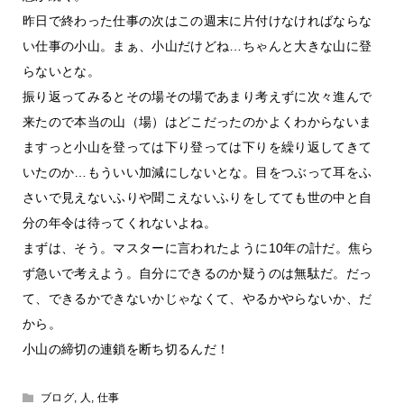
昨日で終わった仕事の次はこの週末に片付けなければならな
い仕事の小山。まぁ、小山だけどね…ちゃんと大きな山に登
らないとな。
振り返ってみるとその場その場であまり考えずに次々進んで
来たので本当の山（場）はどこだったのかよくわからないま
ますっと小山を登っては下り登っては下りを繰り返してきて
いたのか…もういい加減にしないとな。目をつぶって耳をふ
さいで見えないふりや聞こえないふりをしてても世の中と自
分の年令は待ってくれないよね。
まずは、そう。マスターに言われたように10年の計だ。焦ら
ず急いで考えよう。自分にできるのか疑うのは無駄だ。だっ
て、できるかできないかじゃなくて、やるかやらないか、だ
から。
小山の締切の連鎖を断ち切るんだ！
ブログ
,
人
,
仕事