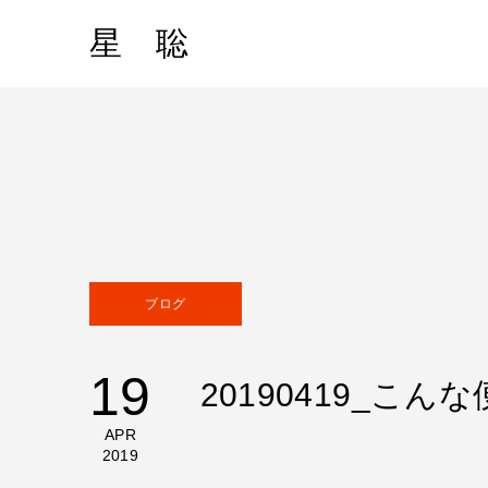
星 聡
ブログ
19
20190419_
APR
2019