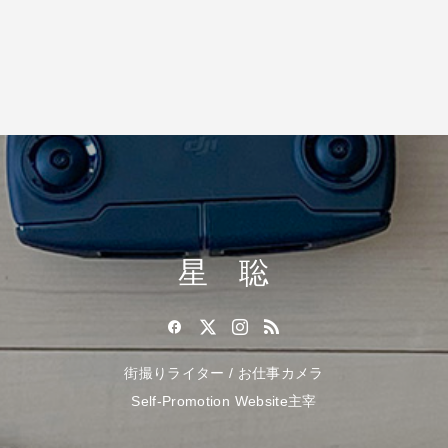
星 聡
街撮りライター / お仕事カメラ
Self-Promotion Website主宰