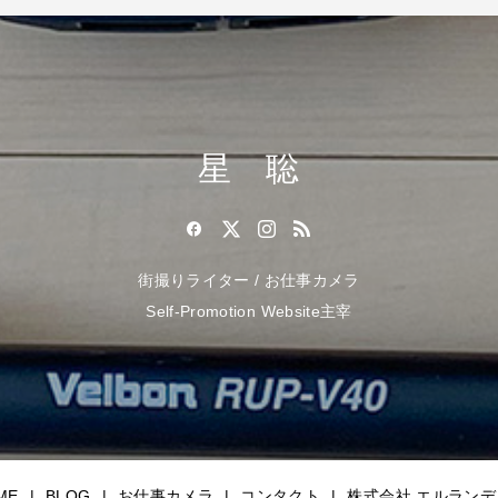
星 聡
街撮りライター / お仕事カメラ
Self-Promotion Website主宰
ME
BLOG
お仕事カメラ
コンタクト
株式会社 エルランデ