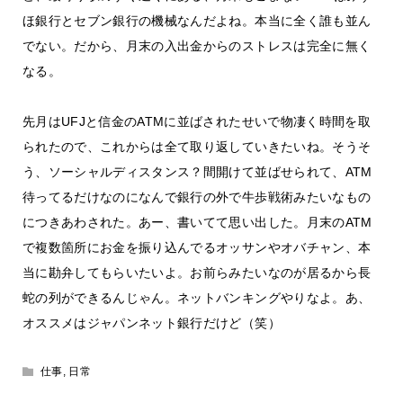
ほ銀行とセブン銀行の機械なんだよね。本当に全く誰も並ん
でない。だから、月末の入出金からのストレスは完全に無く
なる。
先月はUFJと信金のATMに並ばされたせいで物凄く時間を取
られたので、これからは全て取り返していきたいね。そうそ
う、ソーシャルディスタンス？間開けて並ばせられて、ATM
待ってるだけなのになんで銀行の外で牛歩戦術みたいなもの
につきあわされた。あー、書いてて思い出した。月末のATM
で複数箇所にお金を振り込んでるオッサンやオバチャン、本
当に勘弁してもらいたいよ。お前らみたいなのが居るから長
蛇の列ができるんじゃん。ネットバンキングやりなよ。あ、
オススメはジャパンネット銀行だけど（笑）
仕事
,
日常