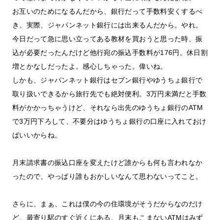
お互いのためになるんだから、銀行だって手数料安くするべ
き。実際、ジャパンネット銀行には出来るんだから。やれ。
今日だって急に思い立ってある教材を買おうと思った時、振
込が必要だったんだけど他行宛の振込手数料が176円。休日割
増とかなしだったよ。感心しちゃった。偉いね。
しかも、ジャパンネット銀行はセブン銀行やゆうちょ銀行で
取り扱いできるから旅行先でも絶対便利。3万円未満だと手数
料がかかっちゃうけど、それなら出先のゆうちょ銀行のATM
で3万円下ろして、不要分はゆうちょ銀行の口座に入れておけ
ばいいからね。
月末請求書の振込口座を変えたけど誰からも何も言われなか
ったので、やっぱり誰もおかしいなんて思わないってこと。
さらに、まぁ、これは僕の今の住環境がそうだからなのだけ
ど、最寄り駅のすぐ近くにある、月末もこまないATMはみず