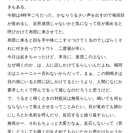
きもある。
今朝は4時半ごろだった。かなりうるさい声を出すので毎回目
が覚めるし、近所迷惑じゃないかと気になって目が覚めると
呼びかけて布団に来させてた。
布団に来ると顔を手や体にこすりつけてくるのでしばらくそ
れに付き合ってウトウト…二度寝が辛い。
今日は起きちゃったけど、本当に、迷惑この上ない。
なぜ鳴くのか、は、人に話しかけてるらしいんだよね。猫同
士はニャーニャー言わないからだって。まぁ、この朝鳴きは
目の前にいる人間に話しかけてるというより、人間になにか
要求したくて呼んでるって感じなのだろうと思うけど。
で、うるさく鳴くときの対処法は無視らしい。鳴いても何も
ならないって覚えさせるってことみたい。目が覚めても静か
にしろとか名前を呼んだり、反応すると繰り返すらしい。
無視かー、それもちょっと大変だなぁ。反応しないって（苦
笑）どうしても鳴くのを止めてもらいたから声かけちゃうか