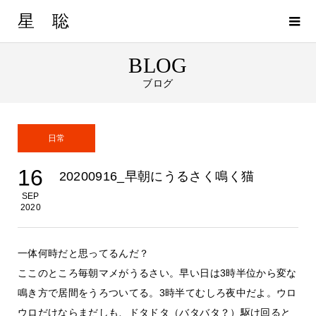
星 聡
BLOG
ブログ
日常
16
20200916_早朝にうるさく鳴く猫
SEP
2020
一体何時だと思ってるんだ？
ここのところ毎朝マメがうるさい。早い日は3時半位から変な
鳴き方で居間をうろついてる。3時半てむしろ夜中だよ。ウロ
ウロだけならまだしも、ドタドタ（バタバタ？）駆け回ると