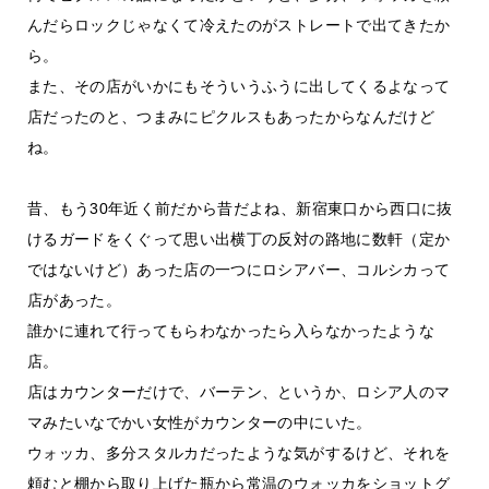
んだらロックじゃなくて冷えたのがストレートで出てきたか
ら。
また、その店がいかにもそういうふうに出してくるよなって
店だったのと、つまみにピクルスもあったからなんだけど
ね。
昔、もう30年近く前だから昔だよね、新宿東口から西口に抜
けるガードをくぐって思い出横丁の反対の路地に数軒（定か
ではないけど）あった店の一つにロシアバー、コルシカって
店があった。
誰かに連れて行ってもらわなかったら入らなかったような
店。
店はカウンターだけで、バーテン、というか、ロシア人のマ
マみたいなでかい女性がカウンターの中にいた。
ウォッカ、多分スタルカだったような気がするけど、それを
頼むと棚から取り上げた瓶から常温のウォッカをショットグ