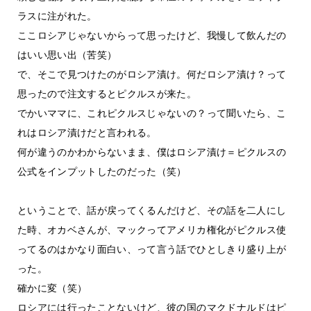
ラスに注がれた。
ここロシアじゃないからって思ったけど、我慢して飲んだの
はいい思い出（苦笑）
で、そこで見つけたのがロシア漬け。何だロシア漬け？って
思ったので注文するとピクルスが来た。
でかいママに、これピクルスじゃないの？って聞いたら、こ
れはロシア漬けだと言われる。
何が違うのかわからないまま、僕はロシア漬け＝ピクルスの
公式をインプットしたのだった（笑）
ということで、話が戻ってくるんだけど、その話を二人にし
た時、オカベさんが、マックってアメリカ権化がピクルス使
ってるのはかなり面白い、って言う話でひとしきり盛り上が
った。
確かに変（笑）
ロシアには行ったことないけど、彼の国のマクドナルドはピ