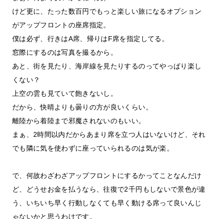
けど更に、たった数百円でもっと楽しい旅になるオプション
がアップフロントの座席指定。
僕は必ず、行きはA席、帰りはF席を指定してる。
窓際にするのは写真を撮るから。
あと、街を見たり、海岸線を見たりするのってやっぱり楽し
くない？
上空の雲も見ていて飽きないし。
だから、快晴よりも曇りの方が良いくらい。
離陸から着陸まで邪魔されないのもいい。
まぁ、2時間以内だからあまり席を立つ人はいないけど、それ
でも隣に気を使わずに座っていられるのは気が楽。
で、何故わざわざアップフロントにするかってことなんだけ
ど、どうせお金を払うなら、往復で2千円もしないで景色が違
う、いちいち早く行動しなくても早く動ける席って良いんじ
ゃないかと思うわけです。