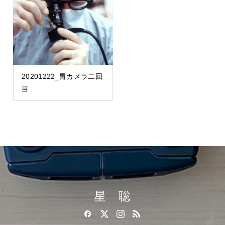
20201222_胃カメラ二回
目
星 聡