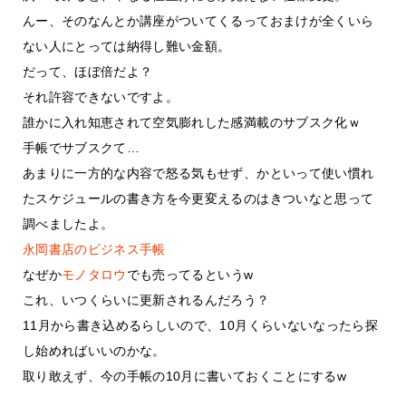
んー、そのなんとか講座がついてくるっておまけが全くいら
ない人にとっては納得し難い金額。
だって、ほぼ倍だよ？
それ許容できないですよ。
誰かに入れ知恵されて空気膨れした感満載のサブスク化ｗ
手帳でサブスクて…
あまりに一方的な内容で怒る気もせず、かといって使い慣れ
たスケジュールの書き方を今更変えるのはきついなと思って
調べましたよ。
永岡書店のビジネス手帳
なぜか
モノタロウ
でも売ってるというw
これ、いつくらいに更新されるんだろう？
11月から書き込めるらしいので、10月くらいないなったら探
し始めればいいのかな。
取り敢えず、今の手帳の10月に書いておくことにするw