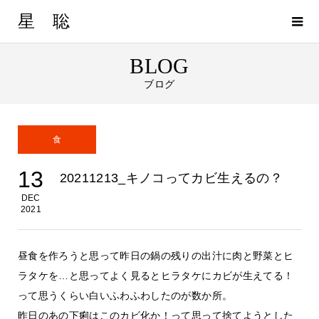
星 聡
BLOG
ブログ
食
13
20211213_キノコってカビ生えるの？
DEC
2021
昼食を作ろうと思って昨日の鍋の残りの出汁に肉と野菜とヒ
ラタケを…と思ってよく見るとヒラタケにカビが生えてる！
って思うくらい白いふわふわしたのが数か所。
昨日のあの下痢はこのカビ化か！って思って捨てようとした