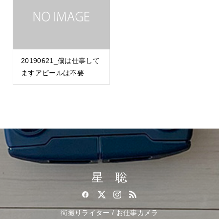
20190621_僕は仕事して
ますアピールは不要
星 聡
街撮りライター / お仕事カメラ