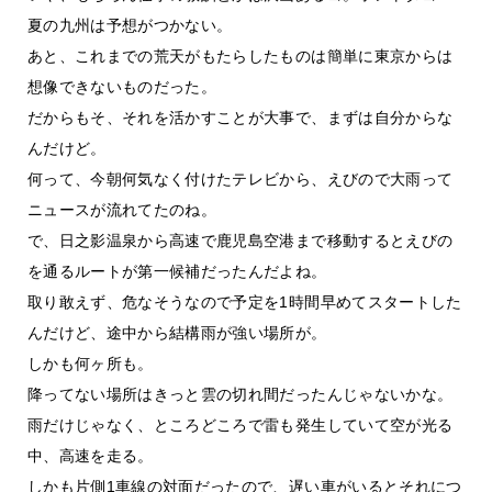
夏の九州は予想がつかない。
あと、これまでの荒天がもたらしたものは簡単に東京からは
想像できないものだった。
だからもそ、それを活かすことが大事で、まずは自分からな
んだけど。
何って、今朝何気なく付けたテレビから、えびので大雨って
ニュースが流れてたのね。
で、日之影温泉から高速で鹿児島空港まで移動するとえびの
を通るルートが第一候補だったんだよね。
取り敢えず、危なそうなので予定を1時間早めてスタートした
んだけど、途中から結構雨が強い場所が。
しかも何ヶ所も。
降ってない場所はきっと雲の切れ間だったんじゃないかな。
雨だけじゃなく、ところどころで雷も発生していて空が光る
中、高速を走る。
しかも片側1車線の対面だったので、遅い車がいるとそれにつ