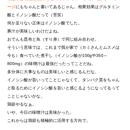
ージ
にもちゃんと書いてあるじゃん。相乗効果はグルタミン
酸とイノシン酸だって（苦笑）
何か足りない正体はイノシン酸でした。
豚汁が美味しいわけだよね。
おでんも昆布と魚（すり身）で同じ組み合わせ。
そういう意味では、これまで我が家で（カミさんとムスメは
今も）食べていた煮干し（イノシン酸が100g中350～
800mg）の味噌汁は最強だったってことだね。
多分体に大事なものは美味しいと感じるんだな。
イノシン酸が旨いってことじゃなくて、タンパク質をちゃん
と取るためにイノシン酸を旨いと感じるようになってるって
ことじゃないかな。
鶏節やるなぁ。
いや、今日の味噌汁は美味かった。
これからは鶏節も積極的に活用する方向で。