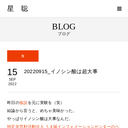
星 聡
BLOG
ブログ
食
15
20220915_イノシン酸は超大事
SEP
2022
昨日の
仮説
を元に実験を（笑）
結論から言うと、めちゃ美味かった。
やっぱりイノシン酸は大事なんだ。
特定非営利活動法人 うま味インフォメーションセンターのペ