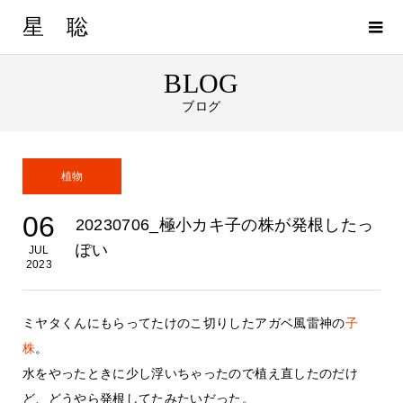
星 聡
BLOG
ブログ
植物
06
20230706_極小カキ子の株が発根したっ
ぽい
JUL
2023
ミヤタくんにもらってたけのこ切りしたアガベ風雷神の
子
株
。
水をやったときに少し浮いちゃったので植え直したのだけ
ど、どうやら発根してたみたいだった。