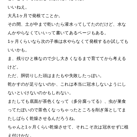
いいねえ。
大凡1ヶ月で発根てことか。
その間、土が中まで乾いたら灌水ってしてたのだけど、水な
んかやらなくていいって書いてあるページもある。
1ヶ月くらいなら次の子株は水やらなくて発根するか試しても
いいかも。
ま、残りひと株なので少し大きくなるまで育ててから考える
けど。
ただ、胴切りした頭はまたもや失敗したっぽい。
乾かすのが足りないのか、これは本当に冠水しないようにし
ないといけないのかもしれない。
またしても底面が茶色くなって（多分腐ってる）、虫が巣食
ってたぽいので茶色くなっちゃったところを削ぎ落としてま
たしばらく乾燥させるんだろうね。
ちゃんと1ヶ月くらい乾燥させて、それこそ次は冠水せずに植
え付けかな。