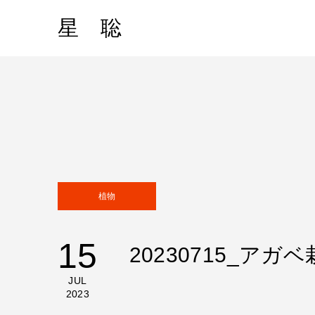
星 聡
植物
15
20230715_ア
JUL
2023