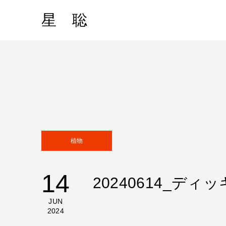
星 聡
植物
14
20240614_デ
JUN
2024