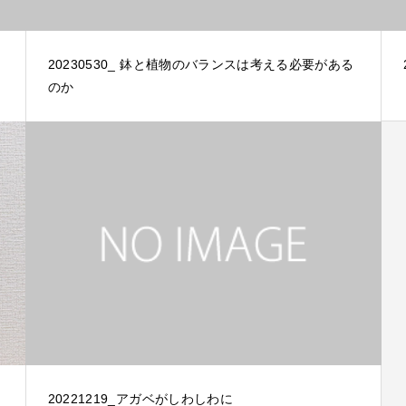
20230530_ 鉢と植物のバランスは考える必要がある
のか
20221219_アガベがしわしわに