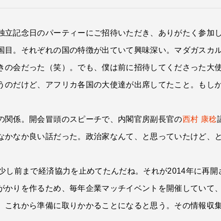
独立記念日のパーティーにご招待いただき、ありがたく参加
国目。それぞれの国の特徴が出ていて興味深い。マダガスカ
きの会だった（笑）。でも、僕は前に招待してくださった大
うのだけど、アフリカ各国の大使達が出席してたこと。もし
の関係。開会冒頭のスピーチで、内閣官房副長官の
西村 康稔
なかなか良い話だった。政治家なんて、と思っていたけど、
少し前まで経済協力を止めてたんだね。それが2014年に再
がかりを作るため、毎年企業マッチイベントを開催していて
、これから準備に取りかかることになると思う。その情報収