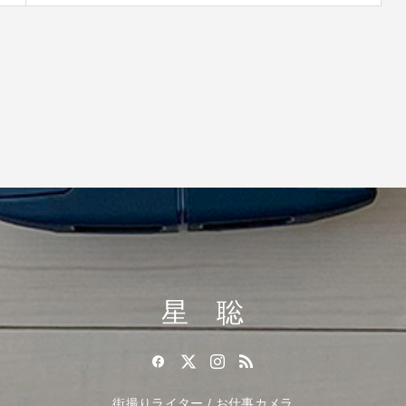
星 聡
街撮りライター / お仕事カメラ