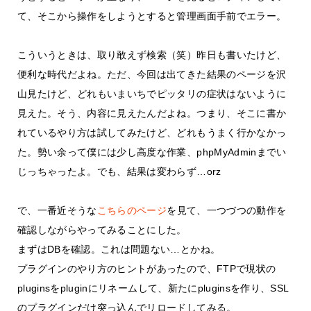
て、そこから操作をしようとすると管理画面手前でエラー。
こういうときは、取り敢えず検索（笑）昨日も書いたけど、
便利な時代だよね。ただ、今回は出てきた結果のページを沢
山見たけど、どれもいまいちでピッタリの症状はないように
見えた。そう、内容に見えたんだよね。つまり、そこに書か
れているやり方は試してみたけど、どれもうまく行かなかっ
た。勢い余って僕には少し高度な作業、phpMyAdminまでい
じっちゃったよ。でも、結果は変わらず…orz
で、一番近そうな
こちらのページ
を見て、一つづつの動作を
確認しながらやってみることにした。
まずはDBを確認。これは問題ない…とかね。
プラグインのやり方のヒントがあったので、FTPで現状の
pluginsをpluginにリネームして、新たにpluginsを作り、SSL
のプラグインだけ突っ込んでリロードしてみる。