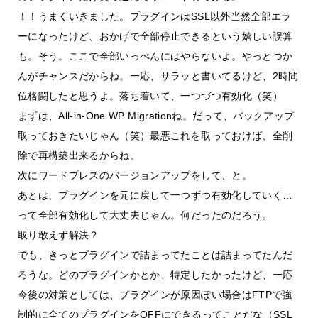
！！うまくいきました。プラグインはSSL以外当然全部エラ
ーになったけど、おかげで全部停止できるという嬉しい誤算
も。そう。ここで全部いっぺんにはやらないよ。やっとつか
んがチャンスだからね。一応、サラッと書いてるけど、2時間
位格闘したと思うよ。落ち着いて、一つづつ有効化（笑）
まずは、All-in-One WP Migrationね。だって、バックアップ
取っておきたいじゃん（笑）最悪これを取っておけば、全削
除で再構築出来るからね。
次にワードプレスのバージョンアップをして、と。
あとは、プラグインを元に戻して一つずつ有効化していく…
って全部有効化して大丈夫じゃん。何だったのだろう。
取り敢えず解決？
でも、きっとプラグインで詰まってたことは詰まってたんだ
ろうな。どのプラグインかとか、特定したかったけど、一応
今後の対策としては、プラグインが原因ぽい場合はFTPで強
制的に全てのプラグインをOFFにできるってことだな（SSL