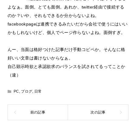
よなぁ。面倒。とても面倒。あれか、twitter経由で接続する
のか？いや、それもできるか分からないよね。
facebookpageは連携できるみたいだから会社で使うにはいい
かもしれないけど、個人でページ作らないよね。面倒すぎ。
んー、当面は格好つけた記事だけ手動コピペか。そんなに格
好いい文章は書けないからなぁ。
自己顕示時欲と承認欲求のバランスを試されてるってことか
（違）
PC
,
ブログ
,
日常