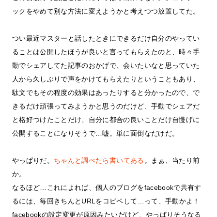
ックをやめて別な方法に変えようかと考えつつ放置してた。
つい最近マスターと話したときにできるだけ自分のやってい
ることは公開したほうが良いと言ってもらえたのと、時々手
動でシェアしてた記事のおかげで、会いたいなと思っていた
人から久しぶりで声をかけてもらえたりということもあり、
駄文でもその程度の効果はあったりすると分かったので、で
きるだけ頑張ってみようかと思うのだけど、手動でシェアだ
と格好つけたことだけ、自分に都合の良いことだけ自慢げに
公開することになりそうで…嘘。単に面倒なだけだ。
やっぱりだ。
ちゃんと調べたら書いてある
。まぁ、当たり前
か。
なるほど…これによれば、個人のブログをfacebookで共有す
るには、毎回きちんとURLをコピペして…って、手動かよ！
facebookの設定変更が原因みたいだけど、やっぱりそうなる