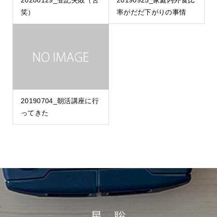
笑）
率がだだ下がりの事情
20190704_朝活講座に行
ってきた
星 聡