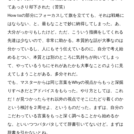
てあっさり却下された（苦笑）
How toの部分にフォーカスして旗を立てても、それは戦略に
はならない、と。最もなことで妙に納得してしまった。あ、
大分がっかりもしたけど。ただ、こういう指摘をしてくれる
先達は少ないので、非常に助かる。本質的な話が大事なのは
分かっているし、人にもそう伝えているのに、自分で考え始
めるとつい、本質とは別のところに気持ちが向いてしまっ
て、やっているうちにそれがあたかも大事なことのように見
えてしまうことがある。多分それだ。
でも、マスターからは同じ言葉をWhyの視点からもっと深掘
りすべきだとアドバイスをもらった。やり方としては、これ
だ！が見つかったらそれ以外の視点でそこにたどり着くのか
という検討を２周せよ、というものだった。まずは、自分の
こだわっている言葉をもっと深く調べることから始めるか
な。といいつつバタバタしてて辞書引いてないけど。まずは
辞書を引かないとね。