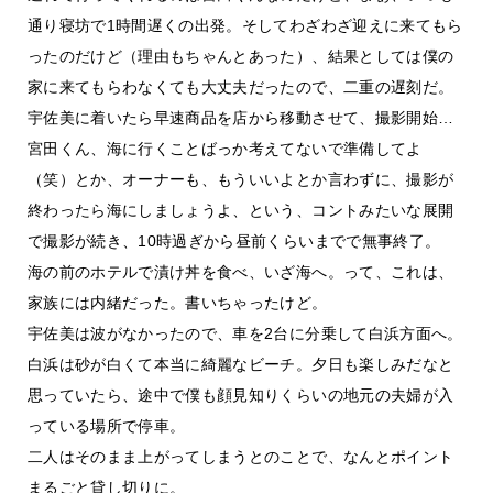
通り寝坊で1時間遅くの出発。そしてわざわざ迎えに来てもら
ったのだけど（理由もちゃんとあった）、結果としては僕の
家に来てもらわなくても大丈夫だったので、二重の遅刻だ。
宇佐美に着いたら早速商品を店から移動させて、撮影開始…
宮田くん、海に行くことばっか考えてないで準備してよ
（笑）とか、オーナーも、もういいよとか言わずに、撮影が
終わったら海にしましょうよ、という、コントみたいな展開
で撮影が続き、10時過ぎから昼前くらいまでで無事終了。
海の前のホテルで漬け丼を食べ、いざ海へ。って、これは、
家族には内緒だった。書いちゃったけど。
宇佐美は波がなかったので、車を2台に分乗して白浜方面へ。
白浜は砂が白くて本当に綺麗なビーチ。夕日も楽しみだなと
思っていたら、途中で僕も顔見知りくらいの地元の夫婦が入
っている場所で停車。
二人はそのまま上がってしまうとのことで、なんとポイント
まるごと貸し切りに。