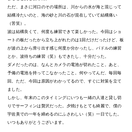
ただ、まさに河口のその場所は、川からの水が海と混じって
結構冷たいのと、海の砂と川の石が混在していて結構痛い
（苦笑）。
波は結構良くて、何度も練習できて楽しかった。今回はショ
ートの板だったから立ち上がれたのは1回だけだったけど、板
が波の上から滑り出す感じ何度か分かったし、パドルの練習
とか、波待ちの練習（笑）もできたし、十分だった。
ダメだったのは、なんとカメラの電池が切れたこと。あと、
予備の電池を持ってこなかったこと。何やってんだ、毎回毎
回。ただ、今回は原因がわかってるので、すぐに対策を立て
ました。
しかし、年末のこのタイミングにいつも一緒の人達と貸し切
りでサーフィンは贅沢だった。夕焼けもとても綺麗で、僕の
宇佐美での一年を締めるのにふさわしい（笑）一日でした。
いつもありがとうございます。