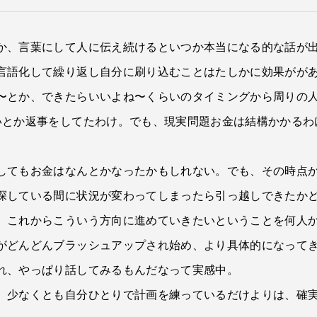
か、言葉にして人に伝え続けるといつか本当になる的な話が
言語化して繰り返し自分に刷り込むことはたしかに効果がが
〜とか、できたらいいよね〜くらいのタイミングから周りの
いとか返事をしてたわけ。でも、現実問題お金は結構かかるわ
してもお金はなんとかなったかもしれない。でも、その時点
探している間に状況が変わってしまったら引っ越しできたか
、これからこういう方向に進めていきたいということを何人
がどんどんブラッシュアップされ始め、より具体的になって
れ、やっぱり話してみるもんだなって実感中。
、少なくとも自分ひとりで計画を練っているだけよりは、確