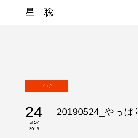
星 聡
ブログ
24
20190524_や
MAY
2019