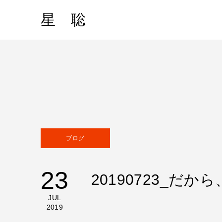
星 聡
ブログ
23
20190723_だ
JUL
2019