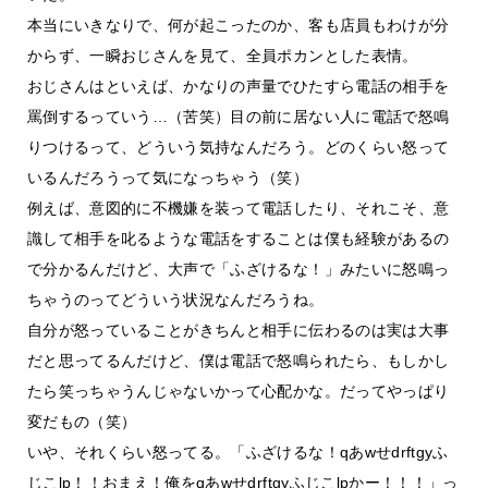
本当にいきなりで、何が起こったのか、客も店員もわけが分
からず、一瞬おじさんを見て、全員ポカンとした表情。
おじさんはといえば、かなりの声量でひたすら電話の相手を
罵倒するっていう…（苦笑）目の前に居ない人に電話で怒鳴
りつけるって、どういう気持なんだろう。どのくらい怒って
いるんだろうって気になっちゃう（笑）
例えば、意図的に不機嫌を装って電話したり、それこそ、意
識して相手を叱るような電話をすることは僕も経験があるの
で分かるんだけど、大声で「ふざけるな！」みたいに怒鳴っ
ちゃうのってどういう状況なんだろうね。
自分が怒っていることがきちんと相手に伝わるのは実は大事
だと思ってるんだけど、僕は電話で怒鳴られたら、もしかし
たら笑っちゃうんじゃないかって心配かな。だってやっぱり
変だもの（笑）
いや、それくらい怒ってる。「ふざけるな！qあwせdrftgyふ
じこlp！！おまえ！俺をqあwせdrftgyふじこlpかー！！！」っ