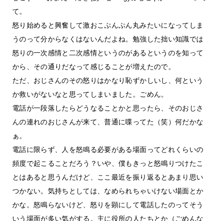
て。
怒り始めると興奮して激おこぷんぷん丸みたいになってしま
うのって分からなくはないんだよね。勉強した拙い知識では
怒りの一次感情と二次感情というのがあるというのを知って
から、その通りだなって感じることが増えたので。
ただ、おじさんのその怒りはかなり恥ずかしいし、何という
か救いがないなと思ってしまいました。ごめん。
電話が一段落したらどうなることかと思ったら、そのおじさ
んの連れのおじさんが来て、普通に喋ってた（笑）何だかな
ぁ。
電話に限らず、人を怒鳴る必要がある場面ってどれくらいの
頻度で起こることだろう？いや、僕もきっと怒鳴りつけたこ
とはあると思うんだけど、ここ最近を振り返るとあまり思い
つかない。気持ちとしては、なめられちゃいけない場面とか
かな。怒鳴らないけど、怒りを顕にして電話したのってそう
いう場面が多い気がする。主に役所の人たちとか（ごめんな