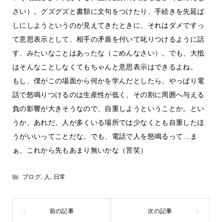
さい）。グズグズと書類に文句をつけたり、手続きを先延ば
しにしようというのが見えてきたときに、それはダメですっ
て意思表示として、相手の矛盾を付いて叱りつけるように話
す、みたいなことはあったな（ごめんなさい）。でも、大抵
はそんなことしなくてもちゃんと意思表示はできるよね。
もし、僕がこの場面から何かを学んだとしたら、やっぱり電
話で怒鳴りつけるのは生産性が低く、その割に周囲へ与える
負の影響が大きそうなので、自重しようということか。とい
うか、あれだ、人が多くいる場所では少なくとも自重したほ
うがいいってことだな。でも、電話で人を怒鳴るって…ま
ぁ、これから先もあまり無いかな（苦笑）
ブログ
,
人
,
日常