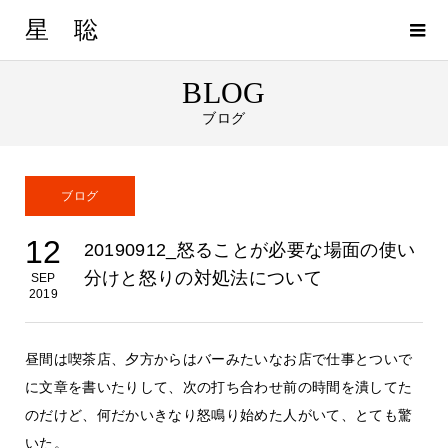
星 聡
BLOG
ブログ
ブログ
12
20190912_怒ることが必要な場面の使い
分けと怒りの対処法について
SEP
2019
昼間は喫茶店、夕方からはバーみたいなお店で仕事とついで
に文章を書いたりして、次の打ち合わせ前の時間を潰してた
のだけど、何だかいきなり怒鳴り始めた人がいて、とても驚
いた。