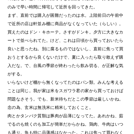
のみで早い時間に帰宅して近所を回ってきた。
まず、直前では購入が困難だったのは水。上陸前日の午前中
で近所の店は軒並み棚に商品がなくなっていた（らしい）。
買えたのはドン・キホーテ。さすがドンキ。夕方に大きなカ
ートで並べられてた。けど、これは日頃から買っておいたら
良いと思ったね。別に腐るものではないし、直前に焦って買
おうとするから良くないだけで、夏に入ったら取り敢えず購
入だな。で、台風の季節が終わったら飲み切る、が正解な気
がする。
いらないけど棚から無くなってたのはパン類。みんな考える
ことは同じ。我が家は米をスガワラ君の家から買っておけば
問題なさそう。でも、新米待ちだとこの季節は厳しいかね。
念の為、玄米は無洗米に精米しておくこと。
肉とかタンパク質類は豚肉が品薄になってた。あれかね、茹
でるのも焼くのも加工が簡単だからかね。鶏肉、牛肉はいつ
も通り。魚も特に品薄感はなかった。これは焦って買わなく