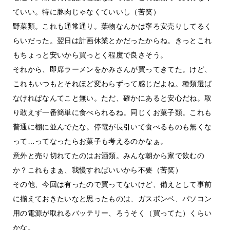
ていい。特に豚肉じゃなくていいし（苦笑）
野菜類。これも通常通り。葉物なんかは寧ろ安売りしてるく
らいだった。翌日は計画休業とかだったからね。きっとこれ
もちょっと安いから買っとく程度で良さそう。
それから、即席ラーメンをかみさんが買ってきてた。けど、
これもいつもとそれほど変わらずって感じだよね。種類選ば
なければなんてこと無い。ただ、確かにあると安心だね。取
り敢えず一番簡単に食べられるね。同じくお菓子類。これも
普通に棚に並んでたな。停電が長引いて食べるものも無くな
って…ってなったらお菓子も考えるのかなぁ。
意外と売り切れてたのはお酒類。みんな朝から家で飲むの
か？これもまぁ、我慢すればいいから不要（苦笑）
その他、今回は有ったので買ってないけど、備えとして事前
に揃えておきたいなと思ったものは、ガスボンベ、パソコン
用の電源が取れるバッテリー、ろうそく（買ってた）くらい
かな。