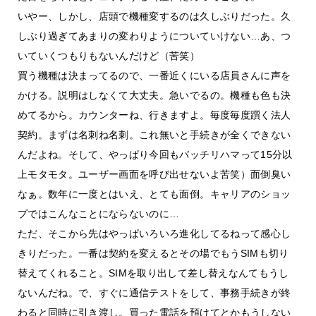
いやー、しかし、店頭で機種変するのは久しぶりだった。久
しぶり過ぎてあまりの変わりようについていけない…あ、つ
いていくつもりもないんだけど（苦笑）
買う機種は決まってるので、一番近くにいる店員さんに声を
かける。説明はしなくて大丈夫。急いでるの。機種も色も決
めてるから。カウンターね、行きますよ。毎度毎度躓く法人
契約。まずは名刺ね名刺。これ無いと手続きが全くできない
んだよね。そして、やっぱり今回もバッチリハマって15分以
上モタモタ。ユーザー画面を呼び出せないよ苦笑）面倒臭い
なぁ。数年に一度とはいえ、とても面倒。キャリアのショッ
プではこんなことにならないのに…
ただ、そこから先はやっぱいろいろ進化してるねって感心し
きりだった。一番は契約を変えるとその場でもうSIMも切り
替えてくれること。SIMを取り出して差し替えなんてもうし
ないんだね。で、すぐに通信テストをして、事務手続きが終
わると同時に引き渡し。買った電話を預けてとかもうしない