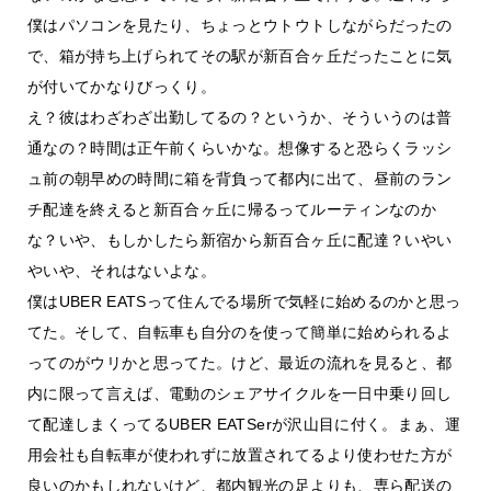
僕はパソコンを見たり、ちょっとウトウトしながらだったの
で、箱が持ち上げられてその駅が新百合ヶ丘だったことに気
が付いてかなりびっくり。
え？彼はわざわざ出勤してるの？というか、そういうのは普
通なの？時間は正午前くらいかな。想像すると恐らくラッシ
ュ前の朝早めの時間に箱を背負って都内に出て、昼前のラン
チ配達を終えると新百合ヶ丘に帰るってルーティンなのか
な？いや、もしかしたら新宿から新百合ヶ丘に配達？いやい
やいや、それはないよな。
僕はUBER EATSって住んでる場所で気軽に始めるのかと思っ
てた。そして、自転車も自分のを使って簡単に始められるよ
ってのがウリかと思ってた。けど、最近の流れを見ると、都
内に限って言えば、電動のシェアサイクルを一日中乗り回し
て配達しまくってるUBER EATSerが沢山目に付く。まぁ、運
用会社も自転車が使われずに放置されてるより使わせた方が
良いのかもしれないけど、都内観光の足よりも、専ら配送の