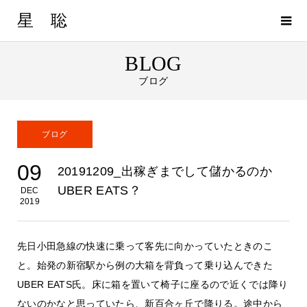
星 聡
BLOG
ブログ
ブログ
09
20191209_出稼ぎまでして儲かるのか
UBER EATS？
DEC
2019
先日小田急線の快速に乗って客先に向かっていたときのこ
と。始発の新宿駅から例の大箱を背負って乗り込んできた
UBER EATS氏。床に箱を置いて椅子に座るので近くでは降り
ないのかなと思っていたら、新百合ヶ丘で降りる。途中から