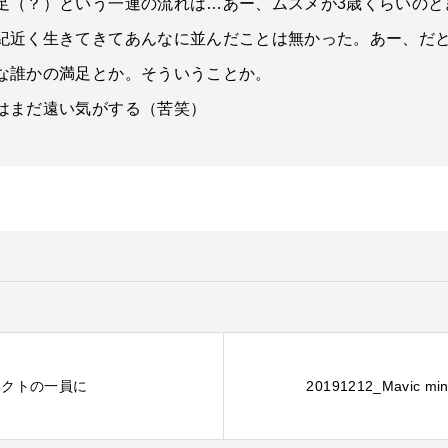
足（？）という一連の流れは…あー、ムスメが3歳くらいのと
紀近く生きてきてあんなに並んだことは無かった。あー、だ
な誰かの満足とか。そういうことか。
はまだ遠い気がする（苦笑）
ジェクトの一員に
20191212_Mavic