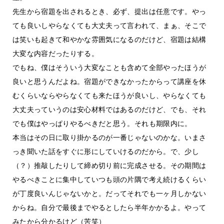
先生から宿題を出されるとき、必ず、提出は任意です。やっ
ても良いしやらなくても大丈夫って言われて、まぁ、そこで
は笑いも起きて和やかな雰囲気になるのだけど、宿題は結構
大変な内容だったりする。
でもね、僕はそういう大変なことも含めて全部やったほうが
良いと思うんだよね。宿題ができなかったからって講座を休
むくらいならやらなくても来たほうが良いし、やらなくても
大丈夫っていうのは安心材料ではあるのだけど、でも、それ
でも僕はやっぱりやるべきだと思う。それも期限内に。
本当はその日に取り掛かるのが一番じゃないのかな。いまさ
っき聞いた話をすぐに形にしていけるのだから。で、少し
（？）推敲したりして締め切り前に完成させる。その期間は
やるべきことに集中していつも頭の片隅で考え続けるくらい
が丁度良いんじゃないかと。だってそれでも一ヶ月しかない
からね。自分で最後までやるとしたら半年かかるよ。やって
みたから分かるけど（苦笑）