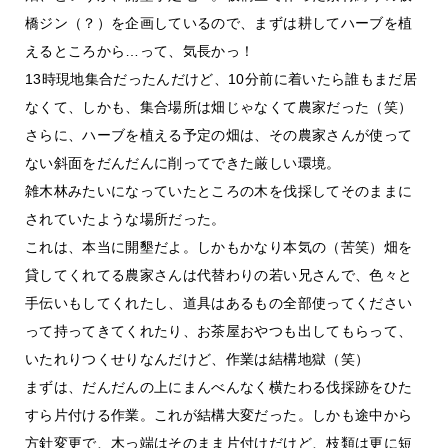
橋ジン（？）を企画しているので、まずは耕してハーブを植
えるところから…って、気長かっ！
13時現地集合だったんだけど、10分前に着いたら誰もまだ居
なくて、しかも、集合場所は畑じゃなくて農家だった（笑）
さらに、ハーブを植える予定の畑は、その農家さんが使って
ない斜面をだんだんに削ってできた厳しい環境。
雑木林みたいになっていたところの木を伐採してそのままに
されていたような場所だった。
これは、本当に開墾だよ。しかもかなり本気の（苦笑）畑を
貸してくれてる農家さんは代替わりの若い兄さんで、色々と
手伝いもしてくれたし、道具はあるもの全部使ってください
って持ってきてくれたり、お茶屋おやつも出してもらって、
いたれりつくせりなんだけど、作業は結構地獄（笑）
まずは、だんだんの上にまんべんなく横たわる伐採跡をひた
すら片付ける作業。これが結構大変だった。しかも途中から
方針変更で、木っ端はそのまま片付けだけど、枝類は更に短