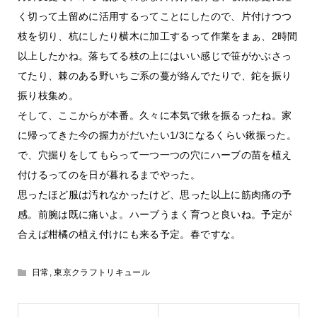
く切って土留めに活用するってことにしたので、片付けつつ
枝を切り、杭にしたり横木に加工するって作業をまぁ、2時間
以上したかね。落ちてる枝の上にはいい感じで笹がかぶさっ
てたり、棘のある野いちご系の蔓が絡んでたりで、鉈を振り
振り枝集め。
そして、ここからが本番。久々に本気で鍬を振るったね。家
に帰ってきた今の握力がだいたい1/3になるくらい鍬振った。
で、穴掘りをしてもらって一つ一つの穴にハーブの苗を植え
付けるってのを日が暮れるまでやった。
思ったほど服は汚れなかったけど、思った以上に筋肉痛の予
感。前腕は既に痛いよ。ハーブうまく育つと良いね。予定が
合えば柑橘の植え付けにも来る予定。春ですな。
日常
,
東京クラフトリキュール