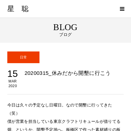
星 聡
BLOG
ブログ
日常
15
20200315_休みだから開墾に行こう
MAR
2020
今日は久々の予定なし日曜日。なので開墾に行ってきた
（笑）
僕が営業を担当している東京クラフトリキュールが借りてる
畑、というか、開墾予定地へ。板橋区で作った素材縛りの板