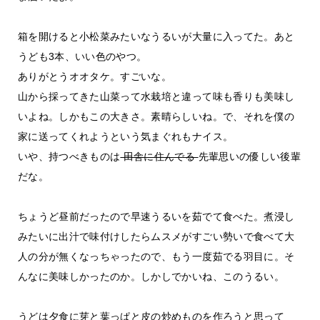
箱を開けると小松菜みたいなうるいが大量に入ってた。あと
うども3本、いい色のやつ。
ありがとうオオタケ。すごいな。
山から採ってきた山菜って水栽培と違って味も香りも美味し
いよね。しかもこの大きさ。素晴らしいね。で、それを僕の
家に送ってくれようという気まぐれもナイス。
いや、持つべきものは
田舎に住んでる
先輩思いの優しい後輩
だな。
ちょうど昼前だったので早速うるいを茹でて食べた。煮浸し
みたいに出汁で味付けしたらムスメがすごい勢いで食べて大
人の分が無くなっちゃったので、もう一度茹でる羽目に。そ
んなに美味しかったのか。しかしでかいね、このうるい。
うどは夕食に芽と葉っぱと皮の炒めものを作ろうと思って