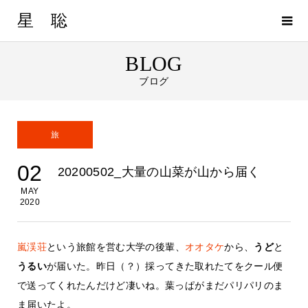
星 聡
BLOG
ブログ
旅
02
20200502_大量の山菜が山から届く
MAY
2020
嵐渓荘
という旅館を営む大学の後輩、
オオタケ
から、
うど
と
うるい
が届いた。昨日（？）採ってきた取れたてをクール便
で送ってくれたんだけど凄いね。葉っぱがまだパリパリのま
ま届いたよ。