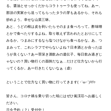
る。醤油とせっかくだからコラトゥーラも使ってね。あー、
那須の実家から送ってもらったタラの芽もあるから、それも
炒めよう。幸せな山菜三昧。
あと、うどの根は皮を剥いたらそのまま食べろって。酢味噌
とかで食べたりするよね。取り敢えず言われたとおりにして
みるか。つまみにするなら塩つけながら食べるかな。あ、つ
まみって、これシラフでやらないよね？日本酒とか合ったほ
うが良くない？あー罪深き酒飲みの遺伝子。毎日飲み過ぎじ
ゃないの？買い物行くの面倒だなぁ…だけど仕方ないから行
ってくるか。あー行きたくないなぁ（虚）
ということで仕方なく買い物に行ってきます( ･`ω･´)ｷﾘｯ
皆さん、コロナ禍を乗り切った暁にはぜひ嵐渓荘へお越しく
ださい。
只今予約（？）受付中！