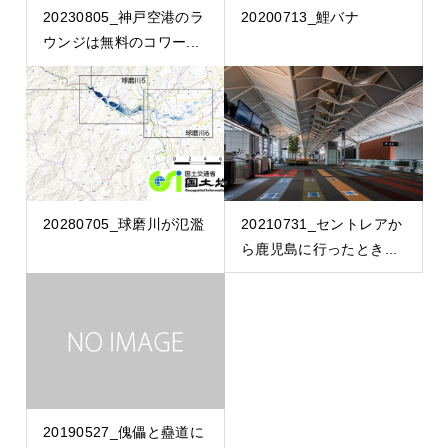
20230805_神戸空港のラ
20200713_鯉バナ
ウンジは無料のコワー...
20280705_球磨川が氾濫
20210731_セントレアか
ら鹿児島に行ったとき...
20190527_傀儡と蠱道に