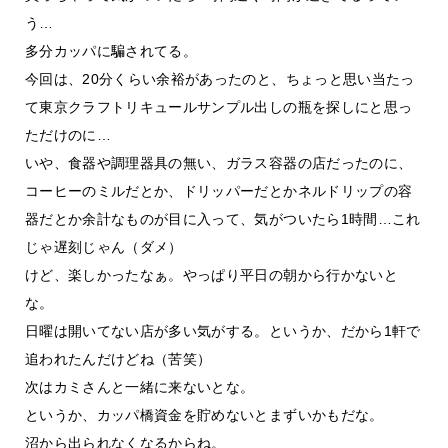
う…
多分カッパに騙されてる。
今回は、20分くらい余裕があったのと、ちょっと思い当たっ
て東京クラフトリキュールサンプル出しの瓶を探しにと思っ
ただけのに…
いや、食器や調理器具の無い、ガラス容器の店だったのに、
コーヒーのミルだとか、ドリッパーだとかネルドリップの容
器だとか余計なものが目に入って、気がついたら1時間…これ
じゃ遅刻じゃん（ダメ）
けど、楽しかったなぁ。やっぱり平日の朝から行かないと
な。
日曜は開いてない店が多い気がする。というか、だから1軒で
追われたんだけどね（苦笑）
次はカミさんと一緒に来ないとな。
というか、カッパ橋資金を貯めないとまずいかもだな。
沼から出られなくなるからね。