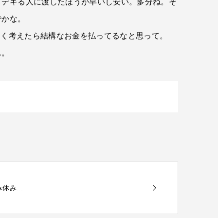
てデキる人に渡したほうが早いし安い。多分ね。そ
でかな。
よく考えたら結構なお金を払ってるなと思って。
ぁ。
休み...