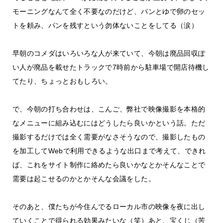
モーニングなんて全く不要なのだけど、パンとゆで卵のセッ
トを頼み、パンを残すという勿体ないことをしてる（涙）
早朝のコメダはいろいろな人が来ていて、今朝は廃品回収ぽ
い人が廃品を載せたトラックで7時前から駐車場で開店待機し
てたり、ちょっとおもしろい。
で、今朝の打ち合わせは、こんご、弊社で映像撮影を本格的
なメニューに組み込むにはどうしたら良いかという話。ただ
撮影するだけでは全く需要がなさそうなので、撮影したもの
を加工してWebで利用できるような出口まで考えて、できれ
ば、これをサイト制作に絡めたら良いかなとかそんなことで
需要は起こせるのかとかそんな会議をした。
そのあと、僕たちが今住んでるローカル市の映像を夜に出し
ていくことで得られる効果みたいな（笑）あと、宝くじ（苦