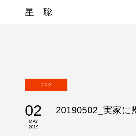
星 聡
ブログ
02
20190502_実家
MAY
2019