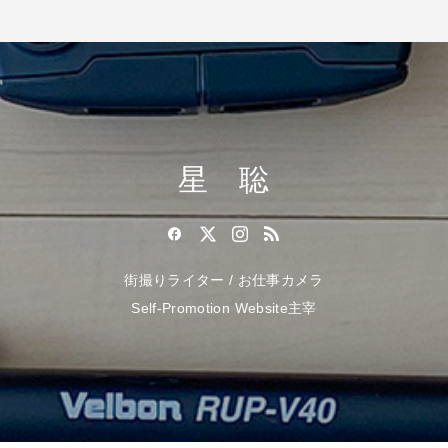
星 聡
街撮りライター / お仕事カメラ
Self-Promotion Website主宰