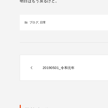
明日はもう戻るけど。
ブログ
,
日常
20190501_令和元年