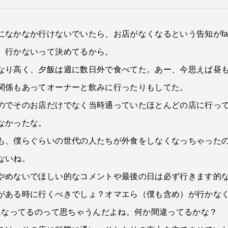
なかなか行けないでいたら、お店がなくなるという告知がface
。行かないって決めてるから。
なり高く、夕飯は週に数日外で食べてた。あー、今思えば昼
関係もあってオーナーと飲みに行ったりもしてた。
のでそのお店だけでなく当時通っていたほとんどの店に行っ
なかったな。
も、僕らぐらいの世代の人たちが外食をしなくなっちゃった
ないね。
やめないでほしい的なコメントや最後の日は必ず行きます的
がある時に行くべきでしょ？オマエら（僕も含め）が行かな
になってるのって思ちゃうんだよね。何か間違ってるかな？