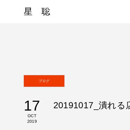
星 聡
ブログ
17
20191017_潰
OCT
2019