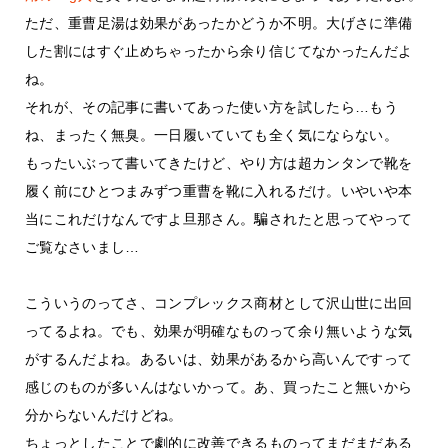
ただ、重曹足湯は効果があったかどうか不明。大げさに準備
した割にはすぐ止めちゃったから余り信じてなかったんだよ
ね。
それが、その記事に書いてあった使い方を試したら…もう
ね、まったく無臭。一日履いていても全く気にならない。
もったいぶって書いてきたけど、やり方は超カンタンで靴を
履く前にひとつまみずつ重曹を靴に入れるだけ。いやいや本
当にこれだけなんですよ旦那さん。騙されたと思ってやって
ご覧なさいまし…
こういうのってさ、コンプレックス商材として沢山世に出回
ってるよね。でも、効果が明確なものって余り無いような気
がするんだよね。あるいは、効果があるから高いんですって
感じのものが多いんはないかって。あ、買ったこと無いから
分からないんだけどね。
ちょっとしたことで劇的に改善できるものってまだまだある