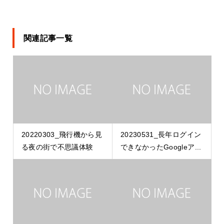
関連記事一覧
20220303_飛行機から見
20230531_長年ログイン
る夜の街で不思議体験
できなかったGoogleア...