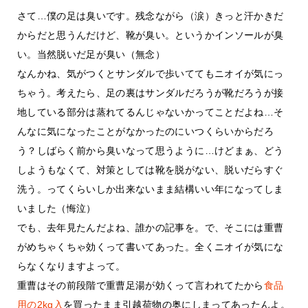
さて…僕の足は臭いです。残念ながら（涙）きっと汗かきだ
からだと思うんだけど、靴が臭い。というかインソールが臭
い。当然脱いだ足が臭い（無念）
なんかね、気がつくとサンダルで歩いててもニオイが気にっ
ちゃう。考えたら、足の裏はサンダルだろうが靴だろうが接
地している部分は蒸れてるんじゃないかってことだよね…そ
んなに気になったことがなかったのにいつくらいからだろ
う？しばらく前から臭いなって思うように…けどまぁ、どう
しようもなくて、対策としては靴を脱がない、脱いだらすぐ
洗う。ってくらいしか出来ないまま結構いい年になってしま
いました（悔泣）
でも、去年見たんだよね、誰かの記事を。で、そこには重曹
がめちゃくちゃ効くって書いてあった。全くニオイが気にな
らなくなりますよって。
重曹はその前段階で重曹足湯が効くって言われてたから
食品
用の2kg入
を買ったまま引越荷物の奥にしまってあったんよ。