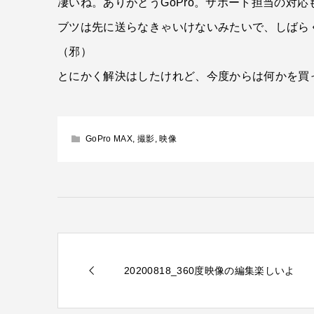
凄いね。ありがとうGoPro。サポート担当の対
ブツは先に送らなきゃいけないみたいで、しばら
（邪）
とにかく解決はしたけれど、今度からは何かを買
GoPro MAX
,
撮影
,
映像
20200818_360度映像の編集楽しいよ