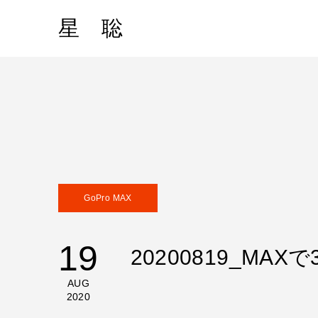
星 聡
GoPro MAX
19
20200819_M
AUG
2020