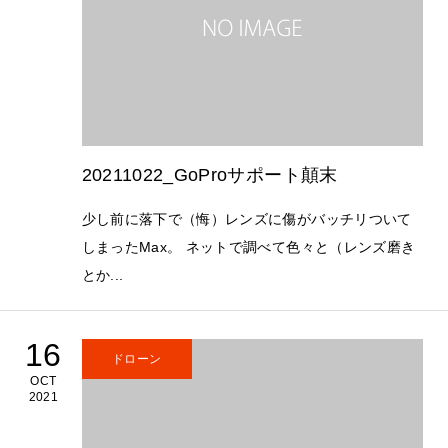
20211022_GoProサポート顛末
少し前に落下で（悔）レンズに傷がバッチリついて
しまったMax。 ネットで調べて色々と（レンズ磨き
とか...
16
ドローン
OCT
2021