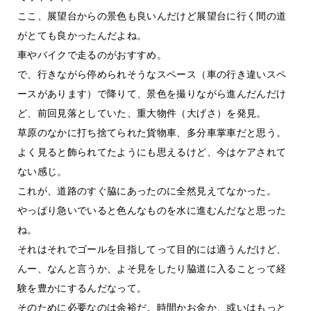
ここ、展望台からの景色も良いんだけど展望台に行く間の道
がとても良かったんだよね。
車やバイクで走るのがおすすめ。
で、行きながら停められそうなスペース（車の行き違いスペ
ースがあります）で降りて、景色を撮りながら進んだんだけ
ど、前回見落としていた、重大物件（大げさ）を発見。
草原のなかに打ち捨てられた貨物車、多分車掌車だと思う。
よく見ると飾られてたようにも思えるけど、今はケアされて
ない感じ。
これが、道路のすぐ脇にあったのに全然見えてなかった。
やっぱり急いでいると色んなものを水に進むんだなと思った
ね。
それはそれでゴールを目指してって目的には適うんだけど、
んー、なんと言うか、よそ見をしたり脇道に入ることって経
験を豊かにするんだなって。
そのために必要なのは余裕だ。時間かお金か、或いはもっと