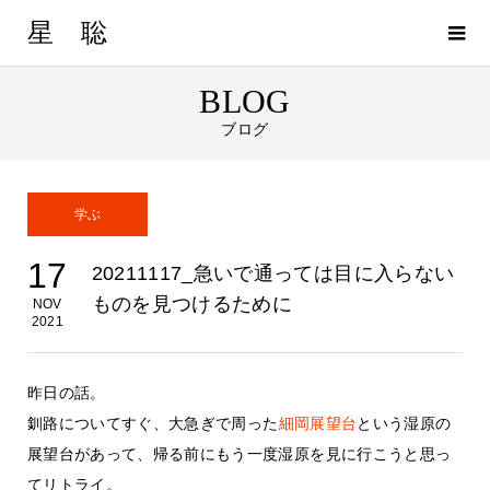
星 聡
BLOG
ブログ
学ぶ
17
20211117_急いで通っては目に入らない
ものを見つけるために
NOV
2021
昨日の話。
釧路についてすぐ、大急ぎで周った
細岡展望台
という湿原の
展望台があって、帰る前にもう一度湿原を見に行こうと思っ
てリトライ。