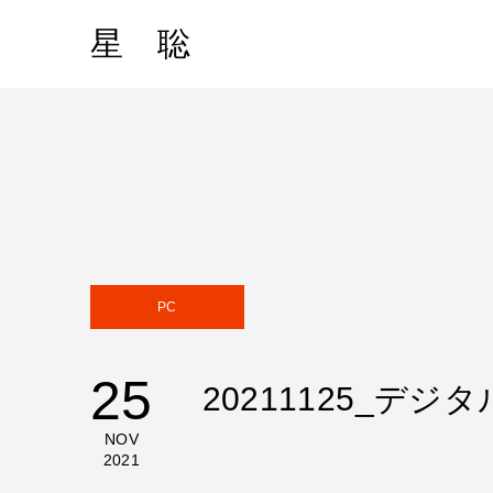
星 聡
PC
25
20211125_デ
NOV
2021