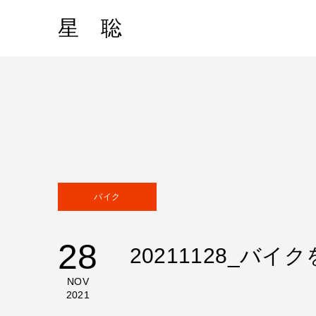
星 聡
バイク
28
20211128_バ
NOV
2021