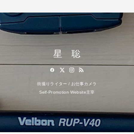
星 聡
街撮りライター / お仕事カメラ
Self-Promotion Website主宰